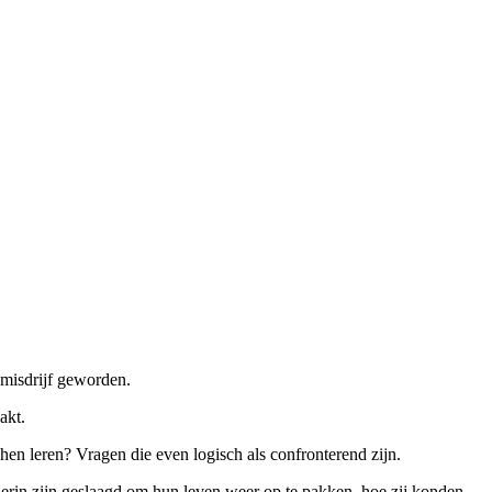
 misdrijf geworden.
akt.
en leren? Vragen die even logisch als confronterend zijn.
ij erin zijn geslaagd om hun leven weer op te pakken, hoe zij konden