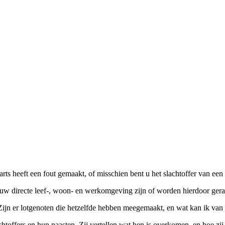
ts heeft een fout gemaakt, of misschien bent u het slachtoffer van een
 uw directe leef-, woon- en werkomgeving zijn of worden hierdoor gera
jn er lotgenoten die hetzelfde hebben meegemaakt, en wat kan ik van h
achtoffers en hun naasten. Zij vertellen wat hen is overkomen, en hoe z